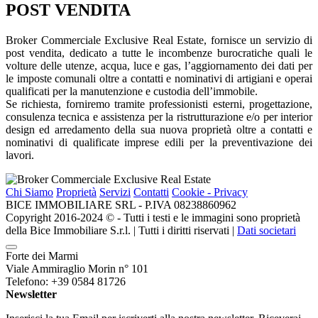
POST VENDITA
Broker Commerciale
Exclusive
Real Estate
, fornisce un servizio di
post vendita, dedicato a tutte le incombenze burocratiche quali le
volture delle utenze, acqua, luce e gas, l’aggiornamento dei dati per
le imposte comunali oltre a contatti e nominativi di artigiani e operai
qualificati per la manutenzione e custodia dell’immobile.
Se richiesta, forniremo tramite professionisti esterni, progettazione,
consulenza tecnica e assistenza per la ristrutturazione e/o per interior
design ed arredamento della sua nuova proprietà oltre a contatti e
nominativi di qualificate imprese edili per la preventivazione dei
lavori.
Chi Siamo
Proprietà
Servizi
Contatti
Cookie - Privacy
BICE IMMOBILIARE SRL - P.IVA 08238860962
Copyright 2016-2024 ©️ - Tutti i testi e le immagini sono proprietà
della Bice Immobiliare S.r.l. | Tutti i diritti riservati |
Dati societari
Forte dei Marmi
Viale Ammiraglio Morin n° 101
Telefono: +39 0584 81726
Newsletter