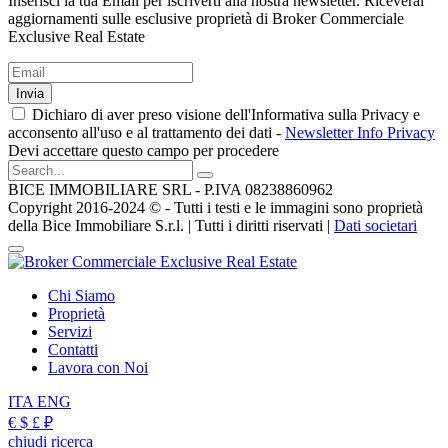
Inserisci la tua Email per iscriverti alla nostra newsletter. Riceverai
aggiornamenti sulle esclusive proprietà di Broker Commerciale
Exclusive Real Estate
Invia
Dichiaro di aver preso visione dell'Informativa sulla Privacy e
acconsento all'uso e al trattamento dei dati -
Newsletter Info Privacy
Devi accettare questo campo per procedere
BICE IMMOBILIARE SRL - P.IVA 08238860962
Copyright 2016-2024 ©️ - Tutti i testi e le immagini sono proprietà
della Bice Immobiliare S.r.l. | Tutti i diritti riservati |
Dati societari
Chi Siamo
Proprietà
Servizi
Contatti
Lavora con Noi
ITA
ENG
€
$
£
₽
chiudi ricerca