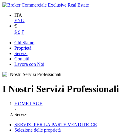
ITA
ENG
€
$
£
₽
Chi Siamo
Proprietà
Servizi
Contatti
Lavora con Noi
I Nostri Servizi Professionali
HOME PAGE
›
Servizi
SERVIZI PER LA PARTE VENDITRICE
Selezione delle proprietà