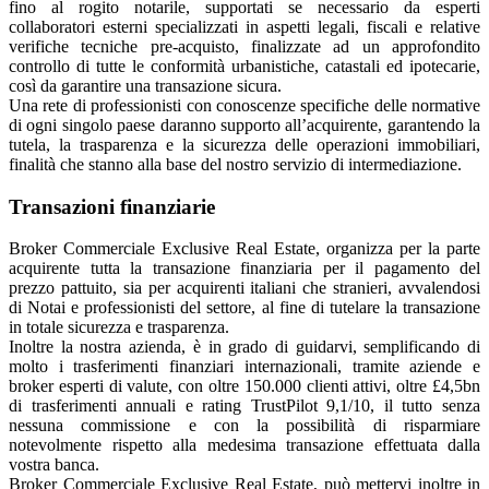
fino al rogito notarile, supportati se necessario da esperti
collaboratori esterni specializzati in aspetti legali, fiscali e relative
verifiche tecniche pre-acquisto, finalizzate ad un approfondito
controllo di tutte le conformità urbanistiche, catastali ed ipotecarie,
così da garantire una transazione sicura.
Una rete di professionisti con conoscenze specifiche delle normative
di ogni singolo paese daranno supporto all’acquirente, garantendo la
tutela, la trasparenza e la sicurezza delle operazioni immobiliari,
finalità che stanno alla base del nostro servizio di intermediazione.
Transazioni finanziarie
Broker Commerciale
Exclusive
Real Estate
, organizza per la parte
acquirente tutta la transazione finanziaria per il pagamento del
prezzo pattuito, sia per acquirenti italiani che stranieri, avvalendosi
di Notai e professionisti del settore, al fine di tutelare la transazione
in totale sicurezza e trasparenza.
Inoltre la nostra azienda, è in grado di guidarvi, semplificando di
molto i trasferimenti finanziari internazionali, tramite aziende e
broker esperti di valute, con oltre 150.000 clienti attivi, oltre £4,5bn
di trasferimenti annuali e rating TrustPilot 9,1/10, il tutto senza
nessuna commissione e con la possibilità di risparmiare
notevolmente rispetto alla medesima transazione effettuata dalla
vostra banca.
Broker Commerciale
Exclusive
Real Estate
, può mettervi inoltre in